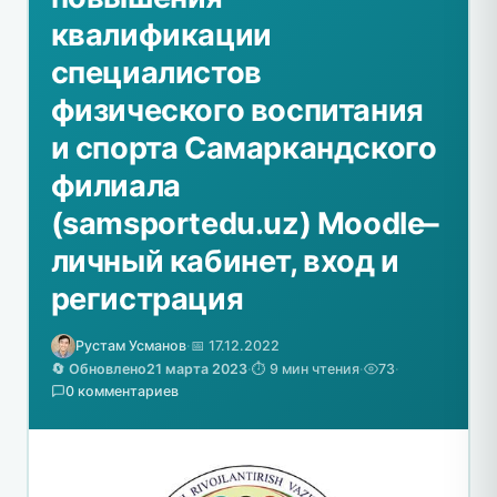
квалификации
специалистов
физического воспитания
и спорта Самаркандского
филиала
(samsportedu.uz) Moodle–
личный кабинет, вход и
регистрация
Рустам Усманов
·
📅 17.12.2022
🔄 Обновлено
21 марта 2023
·
⏱️ 9 мин чтения
·
73
·
0 комментариев