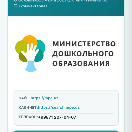
🔄 Обновлено
23 марта 2023
·
⏱️ 8 мин чтения
·
130
·
0 комментариев
https://mpe.uz
САЙТ:
https://search.mpe.uz
КАБИНЕТ:
ТЕЛЕФОН:
+99871 207-04-07