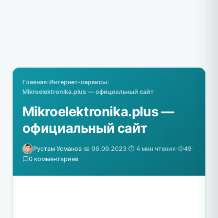
Главная
›
Интернет-сервисы
›
Mikroelektronika.plus — официальный сайт
Mikroelektronika.plus —
официальный сайт
Рустам Усманов
·
📅 06.09.2023
·
⏱️ 4 мин чтения
·
49
·
0 комментариев