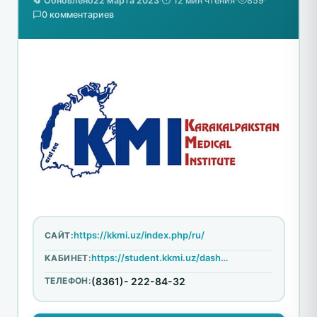
🔄 Обновлено
22 марта 2023
·
⏱️ 12 мин чтения
·
859
·
0 комментариев
https://kkmi.uz/index.php/ru/
САЙТ:
https://student.kkmi.uz/dashboard/login
КАБИНЕТ:
ТЕЛЕФОН:
(8361)- 222-84-32