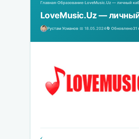
Главная
›
Образование
›
LoveMusic.Uz — личный каб
LoveMusic.Uz — личный
Рустам Усманов
·
📅 18.05.2024
🔄 Обновлено
31