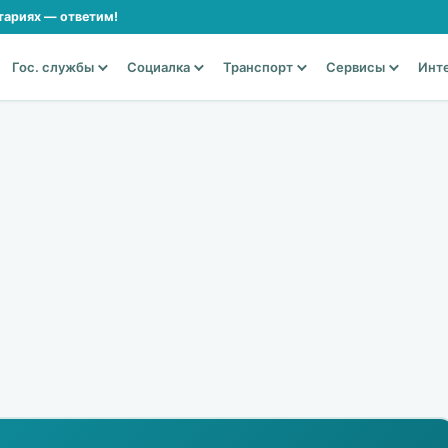
тариях — ответим!
Гос. службы
Социалка
Транспорт
Сервисы
Инт