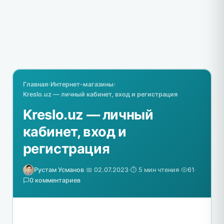
Главная
›
Интернет-магазины
›
Kreslo.uz — личный кабинет, вход и регистрация
Kreslo.uz — личный
кабинет, вход и
регистрация
Рустам Усманов
·
📅 02.07.2023
·
⏱️ 5 мин чтения
·
61
·
0 комментариев