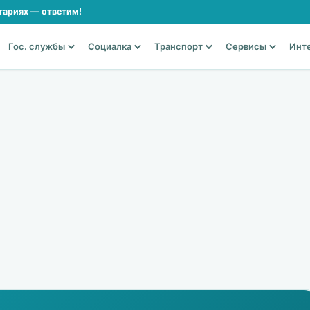
тариях — ответим!
Гос. службы
Социалка
Транспорт
Сервисы
Инт