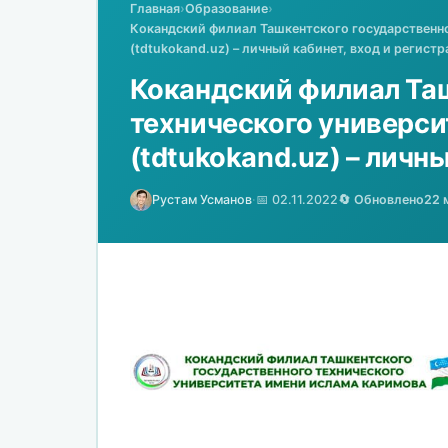
Главная
›
Образование
›
Кокандский филиал Ташкентского государственн
(tdtukokand.uz) – личный кабинет, вход и регистр
Кокандский филиал Та
технического универс
(tdtukokand.uz) – личн
Рустам Усманов
·
📅 02.11.2022
🔄 Обновлено
22 