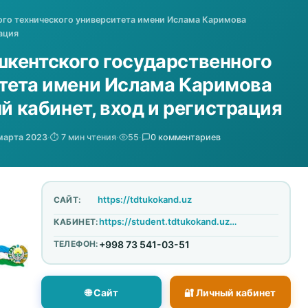
ого технического университета имени Ислама Каримова
ация
шкентского государственного
итета имени Ислама Каримова
ый кабинет, вход и регистрация
марта 2023
·
⏱️ 7 мин чтения
·
55
·
0 комментариев
https://tdtukokand.uz
САЙТ:
https://student.tdtukokand.uz/dashboard/login
КАБИНЕТ:
ТЕЛЕФОН:
+998 73 541-03-51
🌐 Сайт
🔐 Личный кабинет