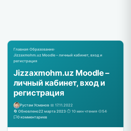
Главная
›
Образование
›
Jizzaxmohm.uz Moodle – личный кабинет, вход и
регистрация
Jizzaxmohm.uz Moodle –
личный кабинет, вход и
регистрация
Рустам Усманов
·
📅 17.11.2022
🔄 Обновлено
22 марта 2023
·
⏱️ 10 мин чтения
·
54
·
0 комментариев