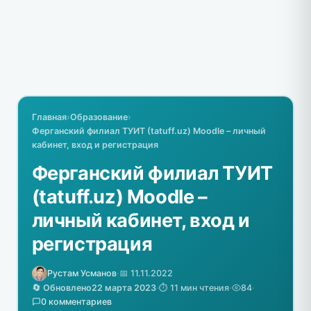
Главная
›
Образование
›
Ферганский филиал ТУИТ (tatuff.uz) Moodle – личный
кабинет, вход и регистрация
Ферганский филиал ТУИТ
(tatuff.uz) Moodle –
личный кабинет, вход и
регистрация
Рустам Усманов
·
📅 11.11.2022
🔄 Обновлено
22 марта 2023
·
⏱️ 11 мин чтения
·
84
·
0 комментариев