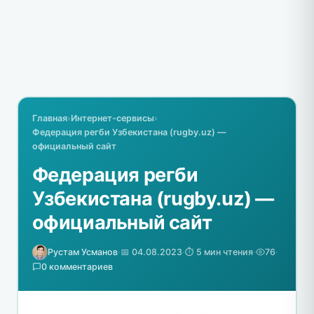
Главная
›
Интернет-сервисы
›
Федерация регби Узбекистана (rugby.uz) —
официальный сайт
Федерация регби
Узбекистана (rugby.uz) —
официальный сайт
Рустам Усманов
·
📅 04.08.2023
·
⏱️ 5 мин чтения
·
76
·
0 комментариев