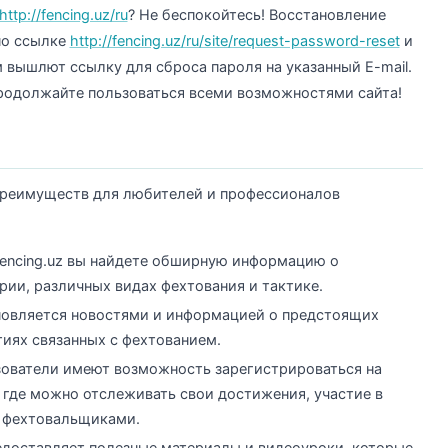
http://fencing.uz/ru
? Не беспокойтесь! Восстановление
по ссылке
http://fencing.uz/ru/site/request-password-reset
и
 вышлют ссылку для сброса пароля на указанный E-mail.
продолжайте пользоваться всеми возможностями сайта!
 преимуществ для любителей и профессионалов
fencing.uz вы найдете обширную информацию о
рии, различных видах фехтования и тактике.
новляется новостями и информацией о предстоящих
тиях связанных с фехтованием.
зователи имеют возможность зарегистрироваться на
, где можно отслеживать свои достижения, участие в
и фехтовальщиками.
редоставляет полезные материалы и видеоуроки, которые