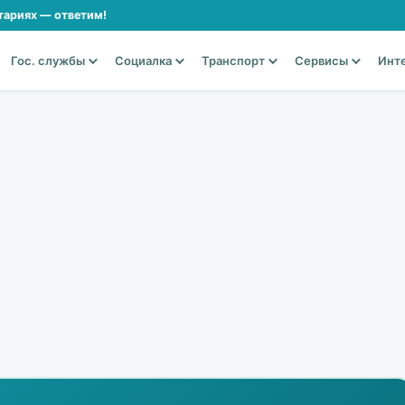
тариях — ответим!
Гос. службы
Социалка
Транспорт
Сервисы
Инт