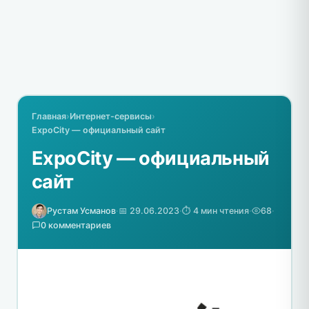
Главная
›
Интернет-сервисы
›
ExpoCity — официальный сайт
ExpoCity — официальный
сайт
Рустам Усманов
·
📅 29.06.2023
·
⏱️ 4 мин чтения
·
68
·
0 комментариев