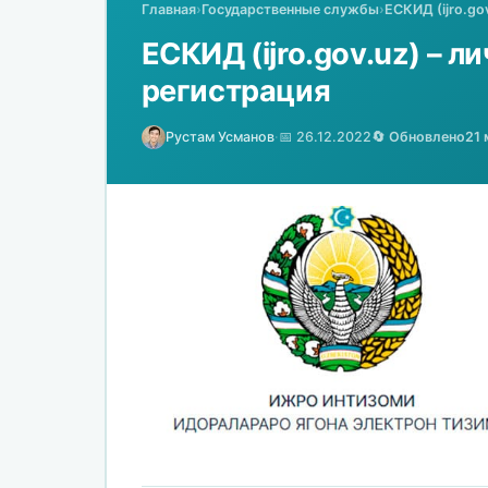
Главная
›
Государственные службы
›
ЕСКИД (ijro.go
ЕСКИД (ijro.gov.uz) – л
регистрация
Рустам Усманов
·
📅 26.12.2022
🔄 Обновлено
21 