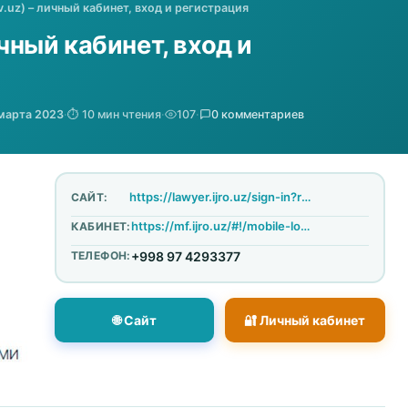
v.uz) – личный кабинет, вход и регистрация
ичный кабинет, вход и
марта 2023
·
⏱️ 10 мин чтения
·
107
·
0 комментариев
https://lawyer.ijro.uz/sign-in?redirectURL=%2Flawyer%2Fhome
САЙТ:
https://mf.ijro.uz/#!/mobile-login
КАБИНЕТ:
ТЕЛЕФОН:
+998 97 4293377
🌐 Сайт
🔐 Личный кабинет