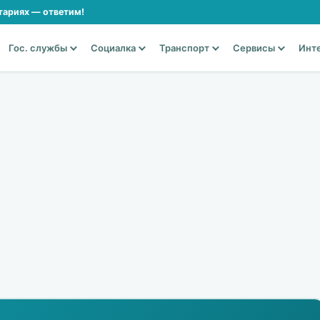
тариях — ответим!
Гос. службы
Социалка
Транспорт
Сервисы
Инт