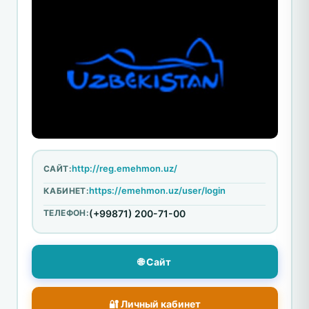
http://reg.emehmon.uz/
САЙТ:
https://emehmon.uz/user/login
КАБИНЕТ:
ТЕЛЕФОН:
(+99871) 200-71-00
🌐 Сайт
🔐 Личный кабинет