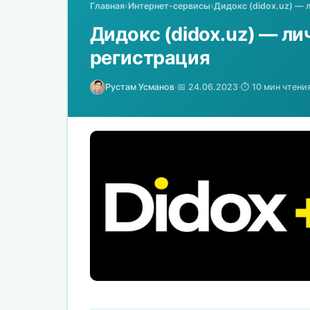
Главная
›
Интернет-сервисы
›
Дидокс (didox.uz) — 
Дидокс (didox.uz) — ли
регистрация
Рустам Усманов
·
📅 24.06.2023
·
⏱️ 10 мин чтени