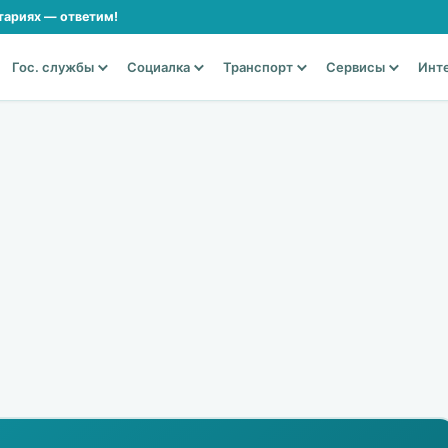
тариях — ответим!
Гос. службы
Социалка
Транспорт
Сервисы
Инт