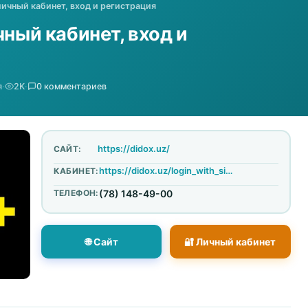
личный кабинет, вход и регистрация
чный кабинет, вход и
я
·
2K
·
0 комментариев
https://didox.uz/
САЙТ:
https://didox.uz/login_with_signature
КАБИНЕТ:
ТЕЛЕФОН:
(78) 148-49-00
🌐 Сайт
🔐 Личный кабинет