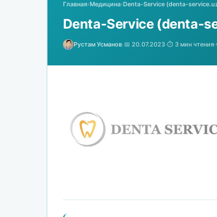
Главная
›
Медицина
›
Denta-Service (denta-service.
Denta-Service (denta-s
Рустам Усманов
·
📅 20.07.2023
·
⏱️ 3 мин чтения
·