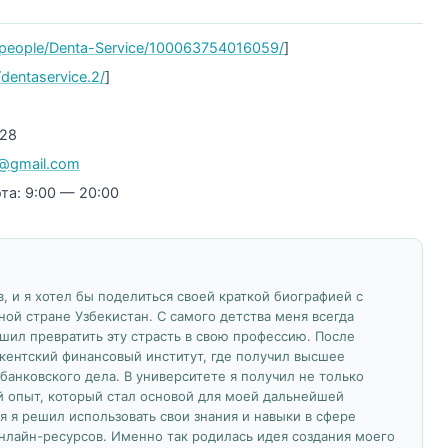
people/Denta-Service/100063754016059/
]
dentaservice.2/
]
-28
v@gmail.com
а: 9:00 — 20:00
, и я хотел бы поделиться своей краткой биографией с
ной стране Узбекистан. С самого детства меня всегда
ешил превратить эту страсть в свою профессию. После
кентский финансовый институт, где получил высшее
банковского дела. В университете я получил не только
й опыт, который стал основой для моей дальнейшей
я я решил использовать свои знания и навыки в сфере
нлайн-ресурсов. Именно так родилась идея создания моего