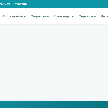
тариях — ответим!
Гос. службы
Социалка
Транспорт
Сервисы
Инт