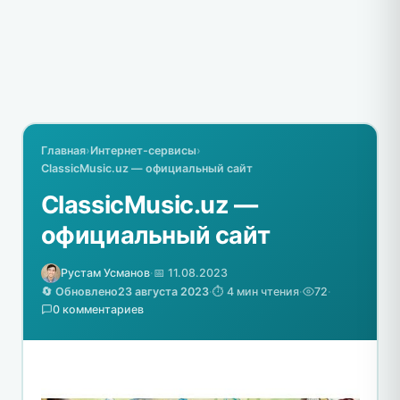
Главная
›
Интернет-сервисы
›
ClassicMusic.uz — официальный сайт
ClassicMusic.uz —
официальный сайт
Рустам Усманов
·
📅 11.08.2023
🔄 Обновлено
23 августа 2023
·
⏱️ 4 мин чтения
·
72
·
0 комментариев