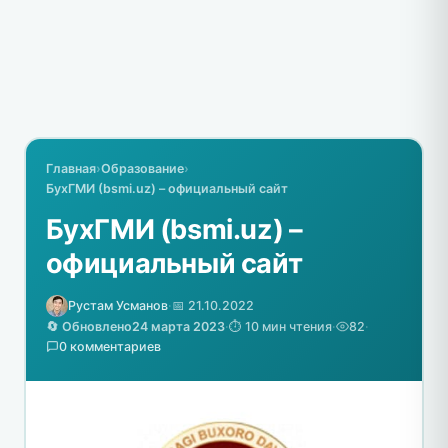
Главная
›
Образование
›
БухГМИ (bsmi.uz) – официальный сайт
БухГМИ (bsmi.uz) –
официальный сайт
Рустам Усманов
·
📅 21.10.2022
🔄 Обновлено
24 марта 2023
·
⏱️ 10 мин чтения
·
82
·
0 комментариев