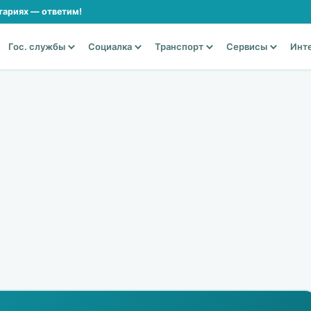
тариях — ответим!
Гос. службы
Социалка
Транспорт
Сервисы
Инт