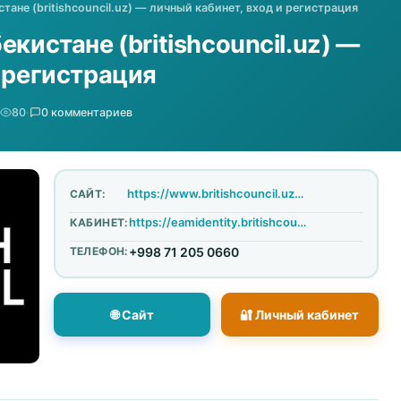
тане (britishcouncil.uz) — личный кабинет, вход и регистрация
екистане (britishcouncil.uz) —
и регистрация
80
·
0 комментариев
https://www.britishcouncil.uz/ru
САЙТ:
https://eamidentity.britishcouncil.org/account/login?returnUrl=%2Fconnect%2Fauthorize%2Fcallback%3Fclient_id%3Dors2.newttp.app%26redirect_uri%3Dhttps%253A%252F%252Fieltsregistration.britishcouncil.org%252Fttp%252Fcallback%26response_type%3Dcode%26scope%3Dopenid%2520profile%2520email%2520ors2.b2c.api%2520ielts-online.b2c.api%2520ukvi.b2c.api%2520ors2-modernisation.b2c.api%26state%3D4cd22e4f9d8d436a86c9b69d997345f4%26code_challenge%3Db10WfDketuomchyVc5dZMvNj64EfmcRGeWZ8ZJZlIOg%26code_challenge_method%3DS256%26response_mode%3Dquery
КАБИНЕТ:
ТЕЛЕФОН:
+998 71 205 0660
🌐 Сайт
🔐 Личный кабинет