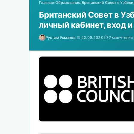
Главная
›
Образование
›
Британский Совет в Узбекис
Британский Совет в Узб
личный кабинет, вход 
Рустам Усманов
·
📅 22.09.2023
·
⏱️ 7 мин чтения
·