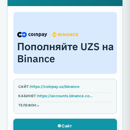
https://coinpay.uz/binance
САЙТ:
https://accounts.binance.com/ru/login?loginChannel=&return_to=
КАБИНЕТ:
ТЕЛЕФОН:
-
🌐 Сайт