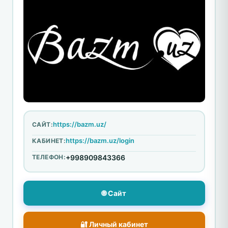
https://bazm.uz/
САЙТ:
https://bazm.uz/login
КАБИНЕТ:
ТЕЛЕФОН:
+998909843366
🌐 Сайт
🔐 Личный кабинет