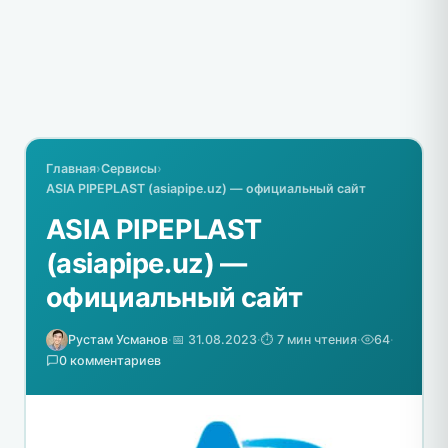
Главная
›
Сервисы
›
ASIA PIPEPLAST (asiapipe.uz) — официальный сайт
ASIA PIPEPLAST
(asiapipe.uz) —
официальный сайт
Рустам Усманов
·
📅 31.08.2023
·
⏱️ 7 мин чтения
·
64
·
0 комментариев