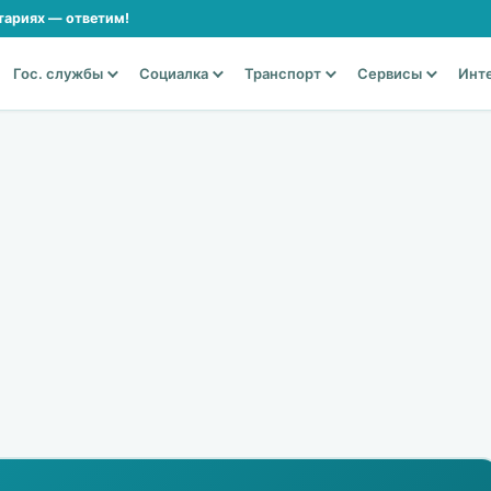
тариях — ответим!
Гос. службы
Социалка
Транспорт
Сервисы
Инт