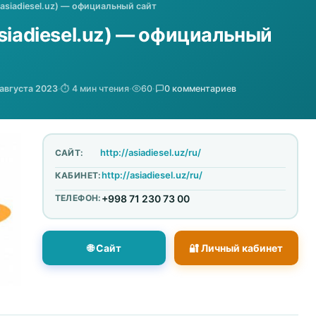
(asiadiesel.uz) — официальный сайт
siadiesel.uz) — официальный
августа 2023
·
⏱️ 4 мин чтения
·
60
·
0 комментариев
http://asiadiesel.uz/ru/
САЙТ:
http://asiadiesel.uz/ru/
КАБИНЕТ:
ТЕЛЕФОН:
+998 71 230 73 00
🌐 Сайт
🔐 Личный кабинет