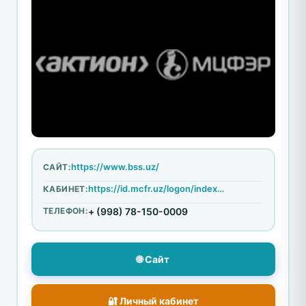
https://www.bss.uz/
САЙТ:
https://id.mcfr.uz/logon/index?reglink=https%3A%2F%2Fid.mcfr.uz%2FAccount%2FRegistration%3Fappid%3D10895%26callbackurl%3Dhttp%253A%252F%252Fwww.bss.uz%252F%26form%3D4%26rand%3D6b23b899e470745ef4d5e70f90953880%26sig%3D5a111a1879dbd381a9904f9766ac3b60%26utm_source%3D%26utm_campaign%3D%26utm_medium%3D%26utm_term%3D%26utm_content%3D&appid=10895&p=1&r=0.07420935004943296&separateWindow=true
КАБИНЕТ:
ТЕЛЕФОН:
+ (998) 78-150-0009
🌐 Сайт
🔐 Личный кабинет